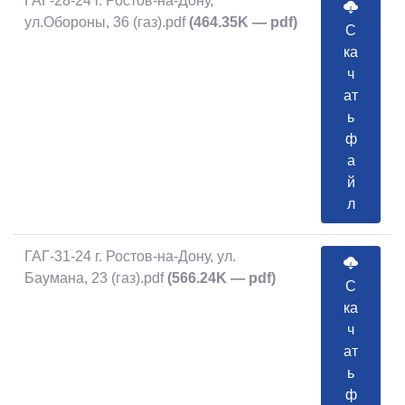
ГАГ-28-24 г. Ростов-на-Дону,
ул.Обороны, 36 (газ).pdf
(464.35K — pdf)
С
ка
ч
ат
ь
ф
а
й
л
ГАГ-31-24 г. Ростов-на-Дону, ул.
Баумана, 23 (газ).pdf
(566.24K — pdf)
С
ка
ч
ат
ь
ф