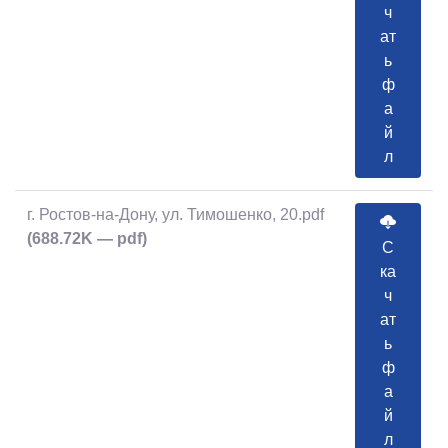
ч
ат
ь
ф
а
й
л
г. Ростов-на-Дону, ул. Тимошенко, 20.pdf
(688.72K — pdf)
С
ка
ч
ат
ь
ф
а
й
л