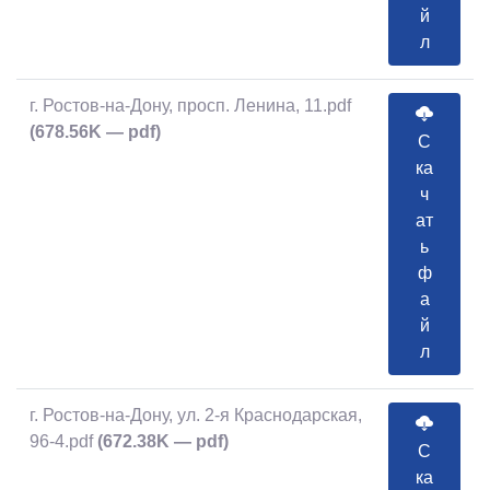
й
л
г. Ростов-на-Дону, просп. Ленина, 11.pdf
(678.56K — pdf)
С
ка
ч
ат
ь
ф
а
й
л
г. Ростов-на-Дону, ул. 2-я Краснодарская,
96-4.pdf
(672.38K — pdf)
С
ка