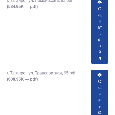
г. Таганрог, ул. Ломоносова, 83.pdf
(584.95K — pdf)
С
ка
ч
ат
ь
ф
а
й
л
г. Таганрог, ул. Транспортная, 95.pdf
(608.95K — pdf)
С
ка
ч
ат
ь
ф