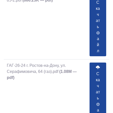
85-2.pdf
(686.23K — pdf)
С
ка
ч
ат
ь
ф
а
й
л
ГАГ-26-24 г. Ростов-на-Дону, ул.
Серафимовича, 64 (газ).pdf
(1.08M —
С
pdf)
ка
ч
ат
ь
ф
а