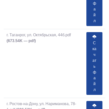
ф
а
й
л
г. Таганрог, ул. Октябрьская, 44б.pdf
(673.54K — pdf)
С
ка
ч
ат
ь
ф
а
й
л
г. Ростов-на-Дону, ул. Нариманова, 78-