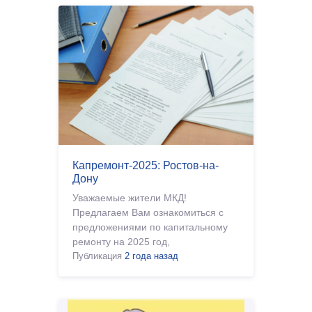
Капремонт-2025: Ростов-на-
Дону
Уважаемые жители МКД!
Предлагаем Вам ознакомиться с
предложениями по капитальному
ремонту на 2025 год,
разработанными в соответствии с
Публикация
2 года назад
Региональной программой, для г.
Ростова-на-Дону.