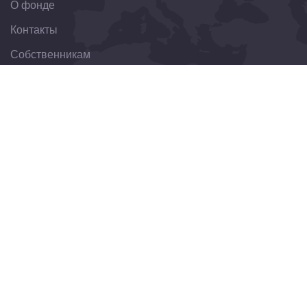
О фонде
Контакты
Собственникам
Организациям
Свяжитесь с нами
344022, Ростовская область, г. Ростов-на-Дону, ул.
Пушкинская, д. 174
8(863)303-30-75
obraschenie@fondkrro.ru
Новостная рассылка
Получайте обновления, новости или события на свою
почту.