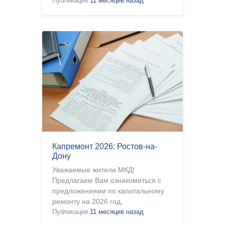
Публикация
11 месяцев назад
Капремонт 2026: Ростов-на-
Дону
Уважаемые жители МКД!
Предлагаем Вам ознакомиться с
предложениями по капитальному
ремонту на 2026 год,
разработанными в соответствии с
Публикация
11 месяцев назад
Региональной программой, для г.