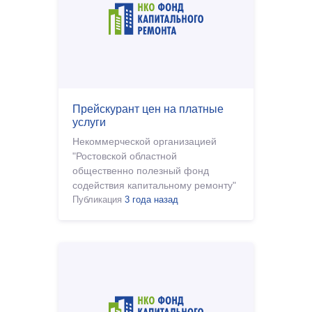
Прейскурант цен на платные
услуги
Некоммерческой организацией
"Ростовской областной
общественно полезный фонд
содействия капитальному ремонту"
утвержден Прейскурант цен на
Публикация
3 года назад
оказание платных услу