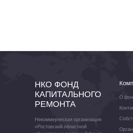
НКО ФОНД
Комп
КАПИТАЛЬНОГО
О фо
РЕМОНТА
Конта
Собст
Некоммерческая организация
«Ростовский областной
Орган