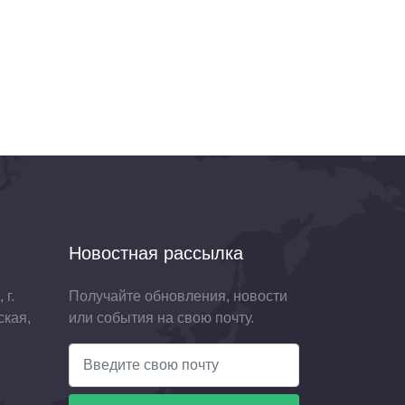
Новостная рассылка
 г.
Получайте обновления, новости
ская,
или события на свою почту.