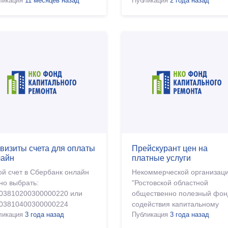
, разработанными в
ликация
11 месяцев назад
Публикация
2 года назад
тветствии с Региональной
граммой, для г. Ростова-на-
у.
визиты счета для оплаты
Прейскурант цен на
лайн
платные услуги
ой счет в Сбербанк онлайн
Некоммерческой организац
но выбрать:
"Ростовской областной
03810200300000220 или
общественно полезный фон
03810400300000224
содействия капитальному
ликация
3 года назад
ремонту" утвержден
Публикация
3 года назад
Прейскурант цен на оказани