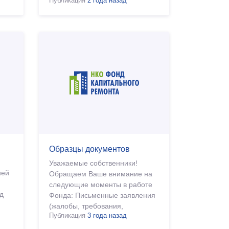
год, разработанными в
Публикация
2 года назад
соответствии с Региональной
программой, для г. Ростова-на-
Дону.
Образцы документов
Уважаемые собственники!
ией
Обращаем Ваше внимание на
следующие моменты в работе
д
Фонда: Письменные заявления
(жалобы, требования,
Публикация
3 года назад
претензии) необходимо
е
опускать в