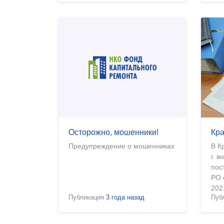
Осторожно, мошенники!
Кра
Предупреждение о мошенниках
В К
г. 
пос
РО 
202
Публикация
3 года назад
Пуб
24.
от 
-