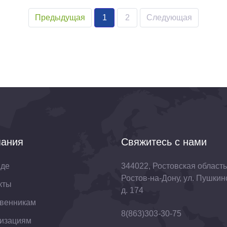
Предыдущая
1
2
Следующая
ания
Свяжитесь с нами
нде
344022, Ростовская область,
Ростов-на-Дону, ул. Пушкин
кты
д. 174
венникам
8(863)303-30-75
изациям