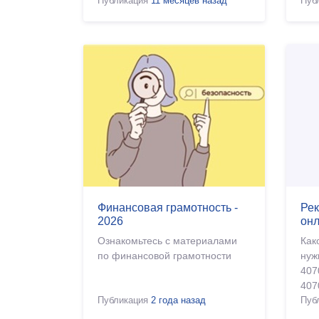
Публикация
11 месяцев назад
год
Пуб
соо
про
Дон
Финансовая грамотность -
Рек
2026
он
Ознакомьтесь с материалами
Как
по финансовой грамотности
нуж
407
407
Публикация
2 года назад
Пуб