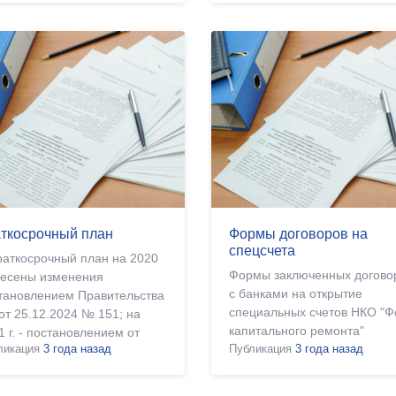
платных услу
ткосрочный план
Формы договоров на
спецсчета
раткосрочный план на 2020
Формы заключенных догово
внесены изменения
с банками на открытие
тановлением Правительства
специальных счетов НКО "Ф
от 25.12.2024 № 151; на
капитального ремонта"
1 г. - постановлением от
ликация
3 года назад
Публикация
3 года назад
12.2024 № 139; на 2022 г. -
27.12.2024 № 165; на 2023 г.