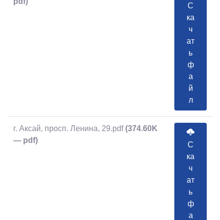
pdf)
С
ка
ч
ат
ь
ф
а
й
л
г. Аксай, просп. Ленина, 29.pdf
(374.60K
— pdf)
С
ка
ч
ат
ь
ф
а