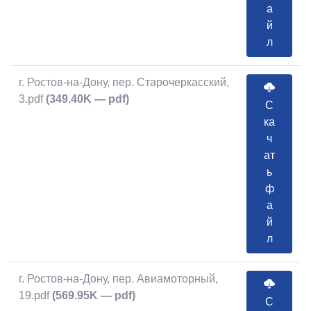
а
й
л
г. Ростов-на-Дону, пер. Старочеркасский,
3.pdf
(349.40K — pdf)
С
ка
ч
ат
ь
ф
а
й
л
г. Ростов-на-Дону, пер. Авиамоторный,
19.pdf
(569.95K — pdf)
С