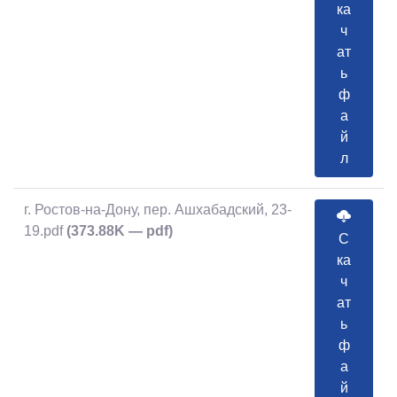
ка
ч
ат
ь
ф
а
й
л
г. Ростов-на-Дону, пер. Ашхабадский, 23-
19.pdf
(373.88K — pdf)
С
ка
ч
ат
ь
ф
а
й