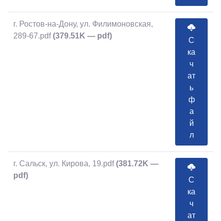
г. Ростов-на-Дону, ул. Филимоновская,
289-67.pdf
(379.51K — pdf)
С
ка
ч
ат
ь
ф
а
й
л
г. Сальск, ул. Кирова, 19.pdf
(381.72K —
pdf)
С
ка
ч
ат