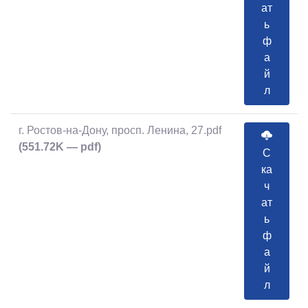
ат
ь
ф
а
й
л
г. Ростов-на-Дону, просп. Ленина, 27.pdf
(551.72K — pdf)
С
ка
ч
ат
ь
ф
а
й
л