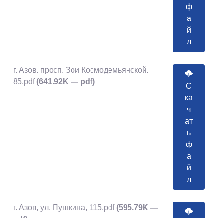
ф
а
й
л
г. Азов, просп. Зои Космодемьянской,
85.pdf
(641.92K — pdf)
С
ка
ч
ат
ь
ф
а
й
л
г. Азов, ул. Пушкина, 115.pdf
(595.79K —