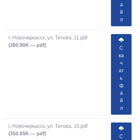
а
й
л
г. Новочеркасск, ул. Титова, 11.pdf
(360.90K — pdf)
С
ка
ч
ат
ь
ф
а
й
л
г. Новочеркасск, ул. Титова, 15.pdf
(350.65K — pdf)
С