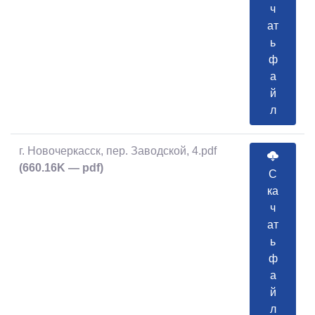
ч
ат
ь
ф
а
й
л
г. Новочеркасск, пер. Заводской, 4.pdf
(660.16K — pdf)
С
ка
ч
ат
ь
ф
а
й
л