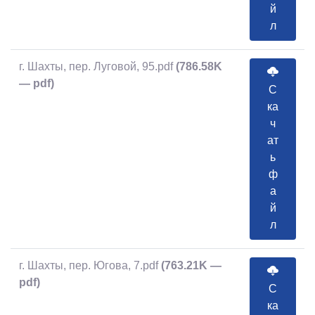
й
л
г. Шахты, пер. Луговой, 95.pdf
(786.58K
— pdf)
С
ка
ч
ат
ь
ф
а
й
л
г. Шахты, пер. Югова, 7.pdf
(763.21K —
pdf)
С
ка