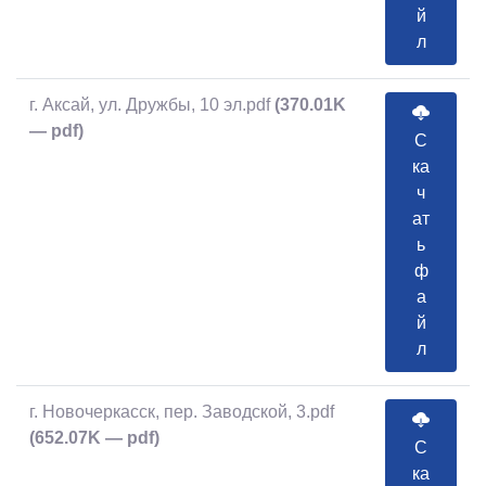
й
л
г. Аксай, ул. Дружбы, 10 эл.pdf
(370.01K
— pdf)
С
ка
ч
ат
ь
ф
а
й
л
г. Новочеркасск, пер. Заводской, 3.pdf
(652.07K — pdf)
С
ка