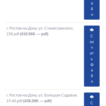
а
й
л
г. Ростов-на-Дону, ул. Станиславского,
158.pdf
(419.56K — pdf)
С
ка
ч
ат
ь
ф
а
й
л
г. Ростов-на-Дону, ул. Большая Садовая,
15-40.pdf
(436.09K — pdf)
С