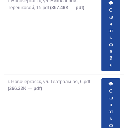
г. Новочеркасск, ул. Николаевой-
Терешковой, 15.pdf
(367.49K — pdf)
С
ка
ч
ат
ь
ф
а
й
л
г. Новочеркасск, ул. Театральная, 6.pdf
(366.32K — pdf)
С
ка
ч
ат
ь
ф