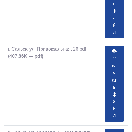
ь
ф
а
й
л
г. Сальск, ул. Привокзальная, 26.pdf
(407.86K — pdf)
С
ка
ч
ат
ь
ф
а
й
л