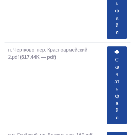
ь
ф
а
й
л
п. Чертково, пер. Красноармейский,
2.pdf
(617.44K — pdf)
С
ка
ч
ат
ь
ф
а
й
л