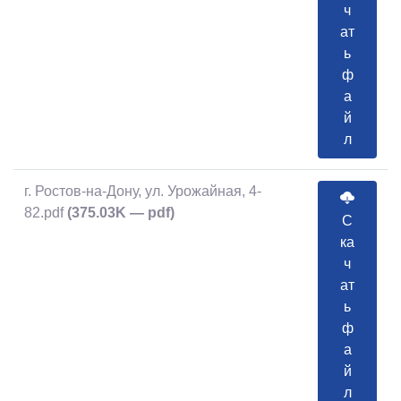
ч
ат
ь
ф
а
й
л
г. Ростов-на-Дону, ул. Урожайная, 4-
82.pdf
(375.03K — pdf)
С
ка
ч
ат
ь
ф
а
й
л