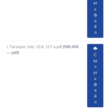
ат
ь
ф
а
й
л
г. Таганрог, пер. 10-й, 117-а.pdf
(596.45K
— pdf)
С
ка
ч
ат
ь
ф
а
й
л