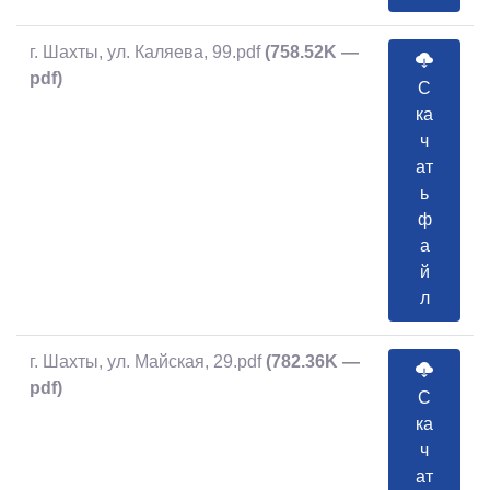
г. Шахты, ул. Каляева, 99.pdf
(758.52K —
pdf)
С
ка
ч
ат
ь
ф
а
й
л
г. Шахты, ул. Майская, 29.pdf
(782.36K —
pdf)
С
ка
ч
ат