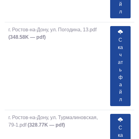
й
л
г. Ростов-на-Дону, ул. Погодина, 13.pdf
(348.58K — pdf)
С
ка
ч
ат
ь
ф
а
й
л
г. Ростов-на-Дону, ул. Турмалиновская,
79-1.pdf
(328.77K — pdf)
С
ка