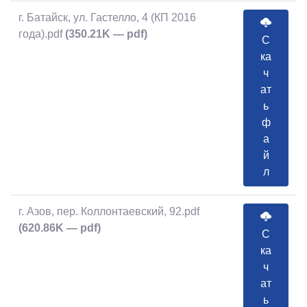
г. Батайск, ул. Гастелло, 4 (КП 2016
года).pdf
(350.21K — pdf)
С
ка
ч
ат
ь
ф
а
й
л
г. Азов, пер. Коллонтаевский, 92.pdf
(620.86K — pdf)
С
ка
ч
ат
ь