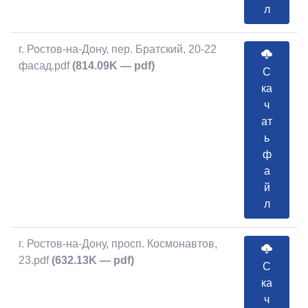
л
г. Ростов-на-Дону, пер. Братский, 20-22
фасад.pdf
(814.09K — pdf)
С
ка
ч
ат
ь
ф
а
й
л
г. Ростов-на-Дону, просп. Космонавтов,
23.pdf
(632.13K — pdf)
С
ка
ч