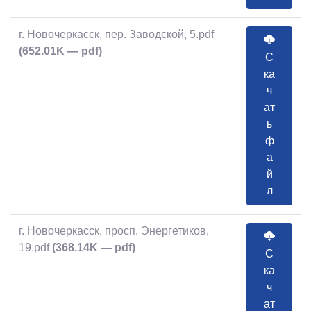
г. Новочеркасск, пер. Заводской, 5.pdf
(652.01K — pdf)
С
ка
ч
ат
ь
ф
а
й
л
г. Новочеркасск, просп. Энергетиков,
19.pdf
(368.14K — pdf)
С
ка
ч
ат