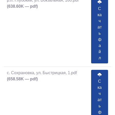
р.п. Глубокий, ул. Вокзальная, 160.pdf
(638.60K — pdf)
С
ка
ч
ат
ь
ф
а
й
л
с. Сохрановка, ул. Быстрицкая, 1.pdf
(658.58K — pdf)
С
ка
ч
ат
ь
ф