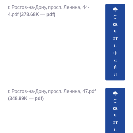
г. Ростов-на-Дону, просп. Ленина, 44-
4.pdf
(378.68K — pdf)
С
ка
ч
ат
ь
ф
а
й
л
г. Ростов-на-Дону, просп. Ленина, 47.pdf
(348.99K — pdf)
С
ка
ч
ат
ь