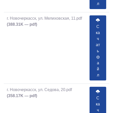
л
г. Новочеркасск, ул. Мелиховская, 11.pdf
(388.31K — pdf)
С
ка
ч
ат
ь
ф
а
й
л
г. Новочеркасск, ул. Седова, 20.pdf
(358.17K — pdf)
С
ка
ч