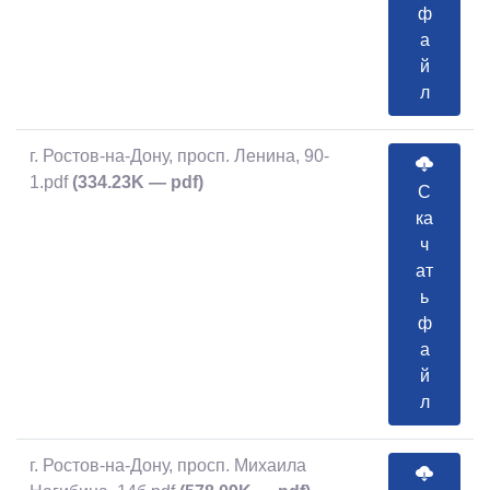
ф
а
й
л
г. Ростов-на-Дону, просп. Ленина, 90-
1.pdf
(334.23K — pdf)
С
ка
ч
ат
ь
ф
а
й
л
г. Ростов-на-Дону, просп. Михаила