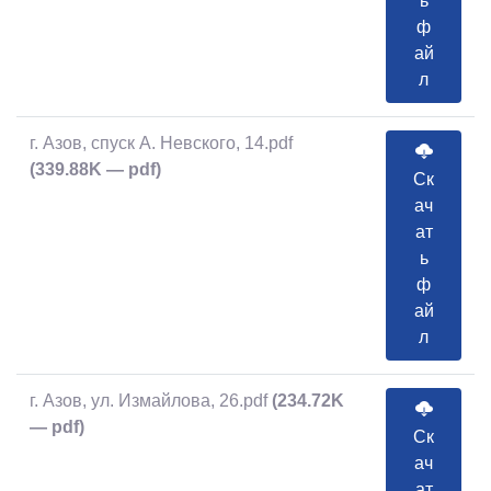
ь
ф
ай
л
г. Азов, спуск А. Невского, 14.pdf
(339.88K — pdf)
Ск
ач
ат
ь
ф
ай
л
г. Азов, ул. Измайлова, 26.pdf
(234.72K
— pdf)
Ск
ач
ат