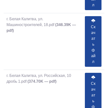
л
г. Белая Калитва, ул.
Машиностроителей, 18.pdf
(346.39K —
Ск
pdf)
ач
ат
ь
ф
ай
л
г. Белая Калитва, ул. Российская, 10
дробь 1.pdf
(374.70K — pdf)
Ск
ач
ат
ь
ф