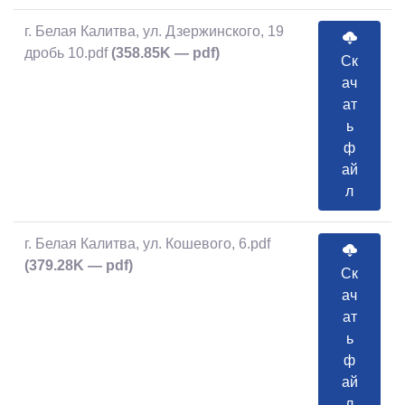
г. Белая Калитва, ул. Дзержинского, 19
дробь 10.pdf
(358.85K — pdf)
Ск
ач
ат
ь
ф
ай
л
г. Белая Калитва, ул. Кошевого, 6.pdf
(379.28K — pdf)
Ск
ач
ат
ь
ф
ай
л