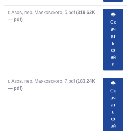
г. Азов, пер. Маяковского, 5.pdf
(319.62K
— pdf)
Ск
ач
ат
ь
ф
ай
л
г. Азов, пер. Маяковского, 7.pdf
(183.24K
— pdf)
Ск
ач
ат
ь
ф
ай