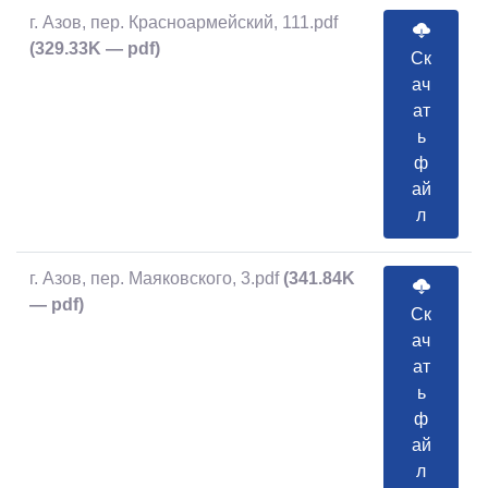
г. Азов, пер. Красноармейский, 111.pdf
(329.33K — pdf)
Ск
ач
ат
ь
ф
ай
л
г. Азов, пер. Маяковского, 3.pdf
(341.84K
— pdf)
Ск
ач
ат
ь
ф
ай
л