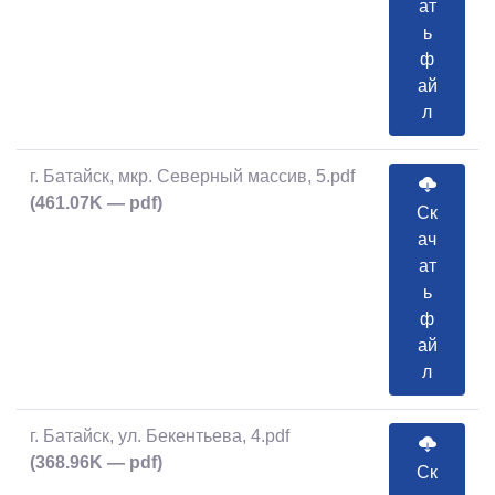
ат
ь
ф
ай
л
г. Батайск, мкр. Северный массив, 5.pdf
(461.07K — pdf)
Ск
ач
ат
ь
ф
ай
л
г. Батайск, ул. Бекентьева, 4.pdf
(368.96K — pdf)
Ск