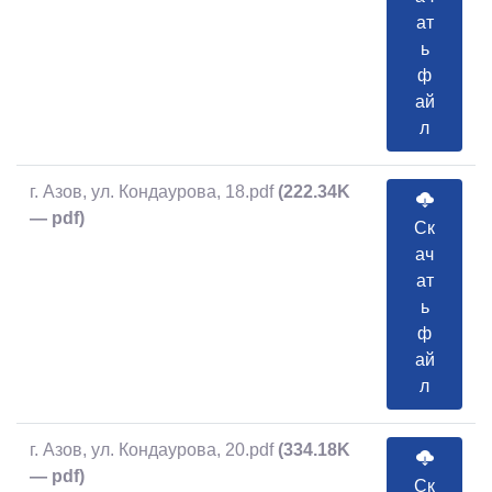
ат
ь
ф
ай
л
г. Азов, ул. Кондаурова, 18.pdf
(222.34K
— pdf)
Ск
ач
ат
ь
ф
ай
л
г. Азов, ул. Кондаурова, 20.pdf
(334.18K
— pdf)
Ск