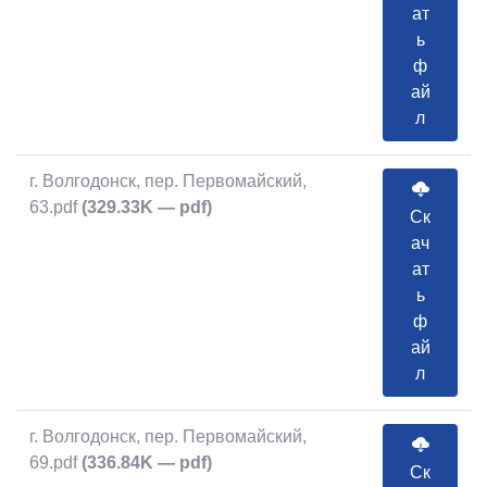
ат
ь
ф
ай
л
г. Волгодонск, пер. Первомайский,
63.pdf
(329.33K — pdf)
Ск
ач
ат
ь
ф
ай
л
г. Волгодонск, пер. Первомайский,
69.pdf
(336.84K — pdf)
Ск