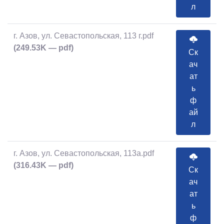
л
г. Азов, ул. Севастопольская, 113 г.pdf
(249.53K — pdf)
Ск
ач
ат
ь
ф
ай
л
г. Азов, ул. Севастопольская, 113а.pdf
(316.43K — pdf)
Ск
ач
ат
ь
ф