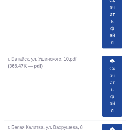
Ск
ач
ат
ь
ф
ай
л
г. Батайск, ул. Ушинского, 10.pdf
(365.47K — pdf)
Ск
ач
ат
ь
ф
ай
л
г. Белая Калитва, ул. Вахрушева, 8