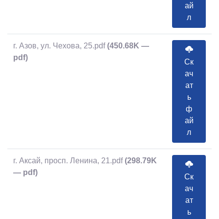
ай
л
г. Азов, ул. Чехова, 25.pdf
(450.68K —
pdf)
Ск
ач
ат
ь
ф
ай
л
г. Аксай, просп. Ленина, 21.pdf
(298.79K
— pdf)
Ск
ач
ат
ь