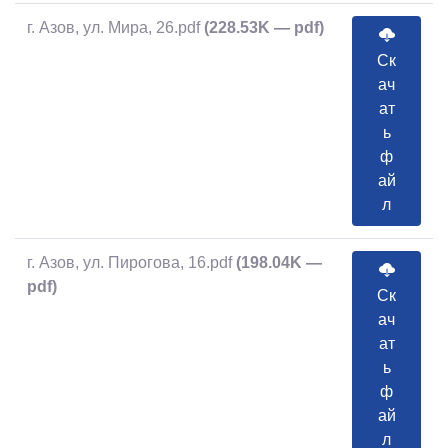
г. Азов, ул. Мира, 26.pdf
(228.53K — pdf)
Ск
ач
ат
ь
ф
ай
л
г. Азов, ул. Пирогова, 16.pdf
(198.04K —
pdf)
Ск
ач
ат
ь
ф
ай
л