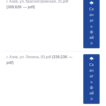
г. Азов, ул. Красногоровская, 25.pdf
(309.62K — pdf)
Ск
ач
ат
ь
ф
ай
л
г. Азов, ул. Ленина, 83.pdf
(339.23K —
pdf)
Ск
ач
ат
ь
ф
ай
л