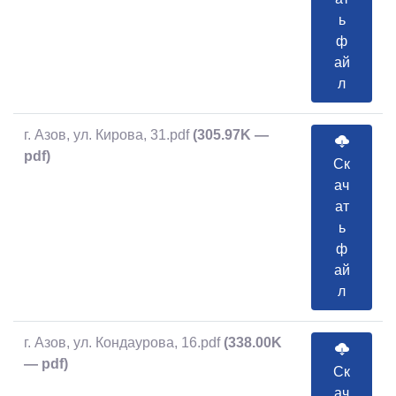
ь
ф
ай
л
г. Азов, ул. Кирова, 31.pdf
(305.97K —
pdf)
Ск
ач
ат
ь
ф
ай
л
г. Азов, ул. Кондаурова, 16.pdf
(338.00K
— pdf)
Ск
ач