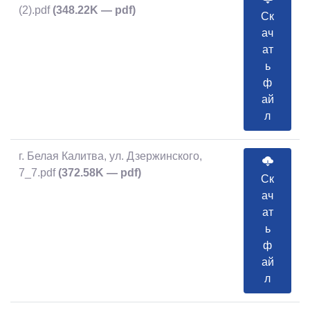
(2).pdf
(348.22K — pdf)
Ск
ач
ат
ь
ф
ай
л
г. Белая Калитва, ул. Дзержинского,
7_7.pdf
(372.58K — pdf)
Ск
ач
ат
ь
ф
ай
л