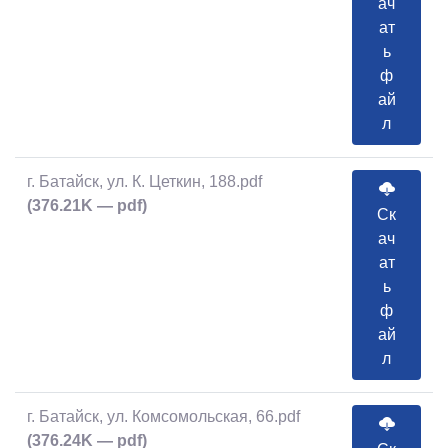
ач
ат
ь
ф
ай
л
г. Батайск, ул. К. Цеткин, 188.pdf
(376.21K — pdf)
Ск
ач
ат
ь
ф
ай
л
г. Батайск, ул. Комсомольская, 66.pdf
(376.24K — pdf)