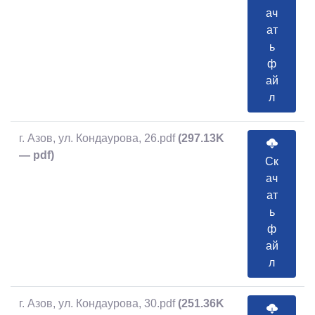
ач
ат
ь
ф
ай
л
г. Азов, ул. Кондаурова, 26.pdf
(297.13K
— pdf)
Ск
ач
ат
ь
ф
ай
л
г. Азов, ул. Кондаурова, 30.pdf
(251.36K