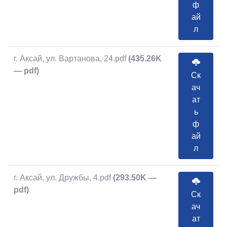
ф
ай
л
г. Аксай, ул. Вартанова, 24.pdf
(435.26K
— pdf)
Ск
ач
ат
ь
ф
ай
л
г. Аксай, ул. Дружбы, 4.pdf
(293.50K —
pdf)
Ск
ач
ат