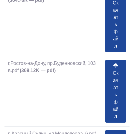
(364.78K — pdf)
Ск
ач
ат
ь
ф
ай
л
г,Ростов-на-Дону, пр.Буденновский, 103
в.pdf
(369.12K — pdf)
Ск
ач
ат
ь
ф
ай
л
г. Красный Сулин, ул.Менделеева, 6.pdf