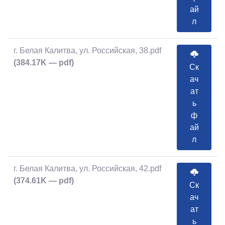
ай
л
г. Белая Калитва, ул. Российская, 38.pdf
(384.17K — pdf)
Ск
ач
ат
ь
ф
ай
л
г. Белая Калитва, ул. Российская, 42.pdf
(374.61K — pdf)
Ск
ач
ат
ь