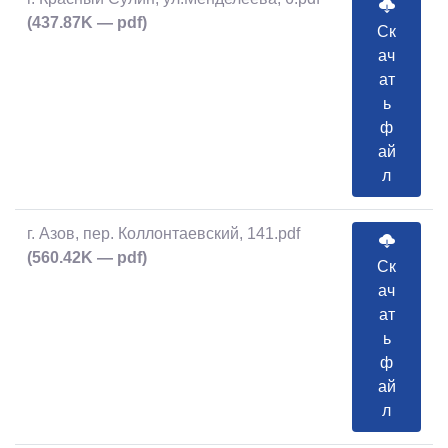
(437.87K — pdf)
Ск
ач
ат
ь
ф
ай
л
г. Азов, пер. Коллонтаевский, 141.pdf
(560.42K — pdf)
Ск
ач
ат
ь
ф
ай
л