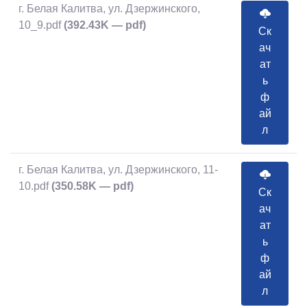
г. Белая Калитва, ул. Дзержинского,
10_9.pdf
(392.43K — pdf)
Ск
ач
ат
ь
ф
ай
л
г. Белая Калитва, ул. Дзержинского, 11-
10.pdf
(350.58K — pdf)
Ск
ач
ат
ь
ф
ай
л