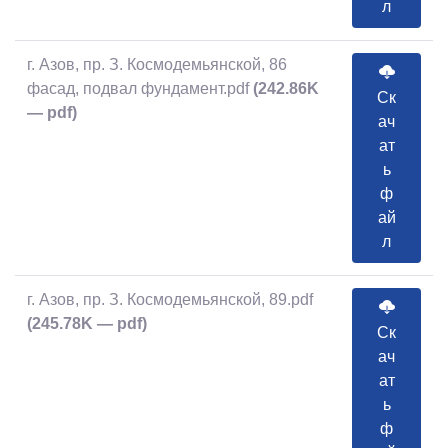
л
г. Азов, пр. З. Космодемьянской, 86
фасад, подвал фундамент.pdf
(242.86K
Ск
— pdf)
ач
ат
ь
ф
ай
л
г. Азов, пр. З. Космодемьянской, 89.pdf
(245.78K — pdf)
Ск
ач
ат
ь
ф