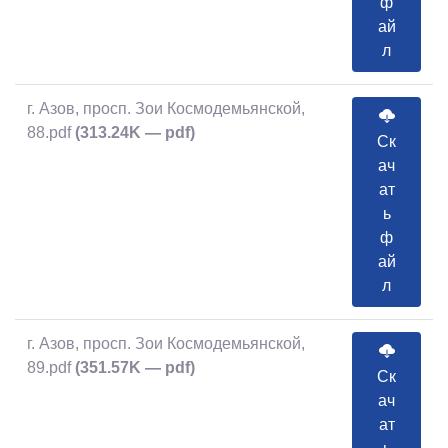
ф
ай
л
г. Азов, просп. Зои Космодемьянской,
88.pdf
(313.24K — pdf)
Ск
ач
ат
ь
ф
ай
л
г. Азов, просп. Зои Космодемьянской,
89.pdf
(351.57K — pdf)
Ск
ач
ат