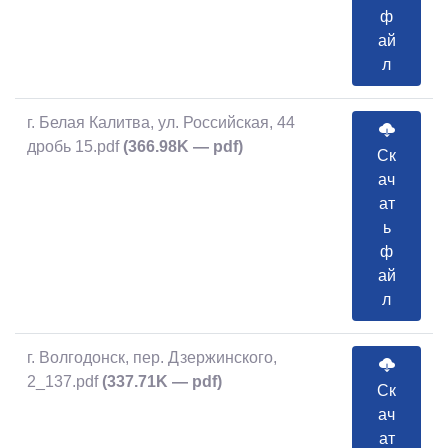
ф
ай
л
г. Белая Калитва, ул. Российская, 44
дробь 15.pdf
(366.98K — pdf)
Ск
ач
ат
ь
ф
ай
л
г. Волгодонск, пер. Дзержинского,
2_137.pdf
(337.71K — pdf)
Ск
ач
ат