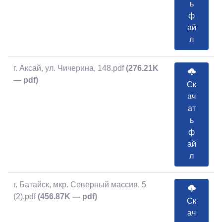
ь
ф
ай
л
г. Аксай, ул. Чичерина, 148.pdf
(276.21K
— pdf)
Ск
ач
ат
ь
ф
ай
л
г. Батайск, мкр. Северный массив, 5
(2).pdf
(456.87K — pdf)
Ск
ач