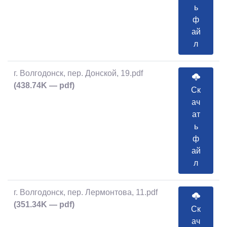
ь
ф
ай
л
г. Волгодонск, пер. Донской, 19.pdf
(438.74K — pdf)
Ск
ач
ат
ь
ф
ай
л
г. Волгодонск, пер. Лермонтова, 11.pdf
(351.34K — pdf)
Ск
ач