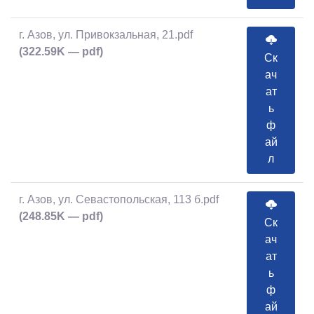
г. Азов, ул. Привокзальная, 21.pdf
(322.59K — pdf)
Ск
ач
ат
ь
ф
ай
л
г. Азов, ул. Севастопольская, 113 б.pdf
(248.85K — pdf)
Ск
ач
ат
ь
ф
ай