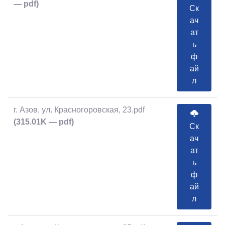
— pdf)
Ск
ач
ат
ь
ф
ай
л
г. Азов, ул. Красногоровская, 23.pdf
(315.01K — pdf)
Ск
ач
ат
ь
ф
ай
л