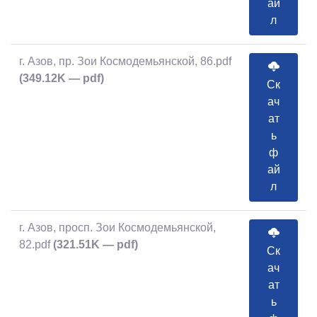
ай
л
г. Азов, пр. Зои Космодемьянской, 86.pdf
(349.12K — pdf)
Ск
ач
ат
ь
ф
ай
л
г. Азов, просп. Зои Космодемьянской,
82.pdf
(321.51K — pdf)
Ск
ач
ат
ь