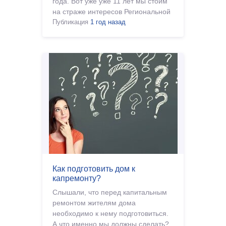
года. Вот уже уже 11 лет мы стоим
на страже интересов Региональной
программы
Публикация
1 год назад
Как подготовить дом к
капремонту?
Слышали, что перед капитальным
ремонтом жителям дома
необходимо к нему подготовиться.
А что именно мы должны сделать?