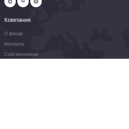
Компания
О фонде
Контакты
Собственникам
Организациям
Свяжитесь с нами
344022, Ростовская область, г. Ростов-на-Дону, ул.
Пушкинская, д. 174
8(863)303-30-75
obraschenie@fondkrro.ru