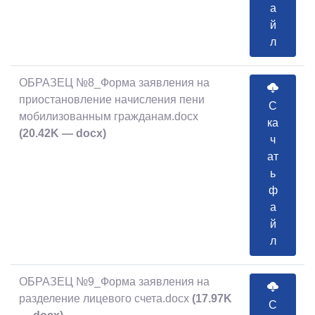
а
й
л
ОБРАЗЕЦ №8_Форма заявления на
приостановление начисления пени
С
мобилизованным гражданам.docx
ка
(20.42K — docx)
ч
ат
ь
ф
а
й
л
ОБРАЗЕЦ №9_Форма заявления на
разделение лицевого счета.docx
(17.97K
С