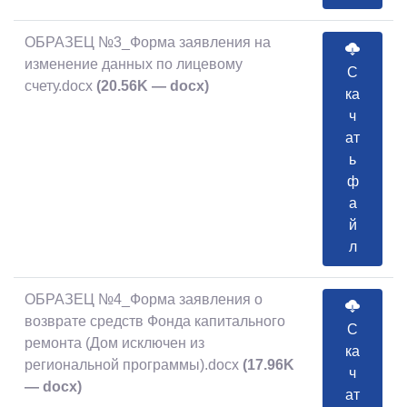
ОБРАЗЕЦ №3_Форма заявления на
изменение данных по лицевому
С
счету.docx
(20.56K — docx)
ка
ч
ат
ь
ф
а
й
л
ОБРАЗЕЦ №4_Форма заявления о
возврате средств Фонда капитального
С
ремонта (Дом исключен из
ка
региональной программы).docx
(17.96K
ч
— docx)
ат