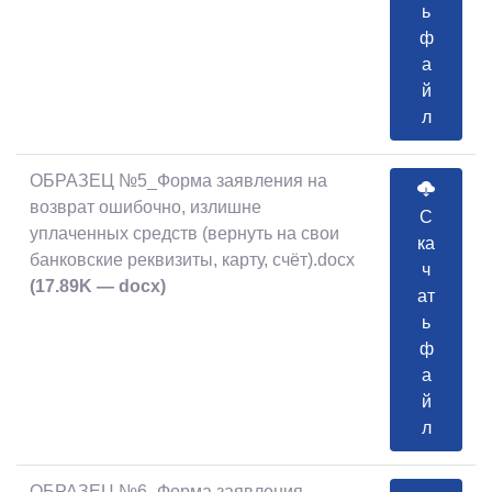
ь
ф
а
й
л
ОБРАЗЕЦ №5_Форма заявления на
возврат ошибочно, излишне
С
уплаченных средств (вернуть на свои
ка
банковские реквизиты, карту, счёт).docx
ч
(17.89K — docx)
ат
ь
ф
а
й
л
ОБРАЗЕЦ №6_Форма заявления