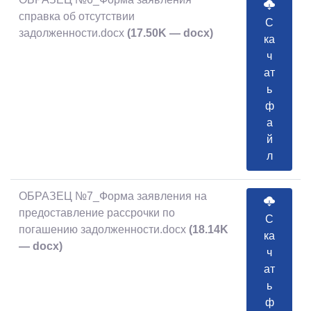
справка об отсутствии
С
задолженности.docx
(17.50K — docx)
ка
ч
ат
ь
ф
а
й
л
ОБРАЗЕЦ №7_Форма заявления на
предоставление рассрочки по
С
погашению задолженности.docx
(18.14K
ка
— docx)
ч
ат
ь
ф