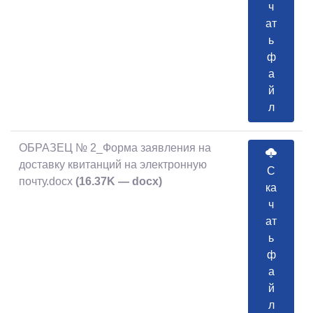
ч
ат
ь
ф
а
й
л
ОБРАЗЕЦ № 2_Форма заявления на
доставку квитанций на электронную
С
почту.docx
(16.37K — docx)
ка
ч
ат
ь
ф
а
й
л