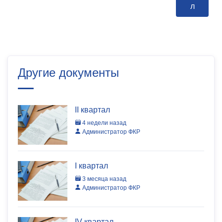
л
Другие документы
II квартал
4 недели назад
Администратор ФКР
I квартал
3 месяца назад
Администратор ФКР
IV квартал