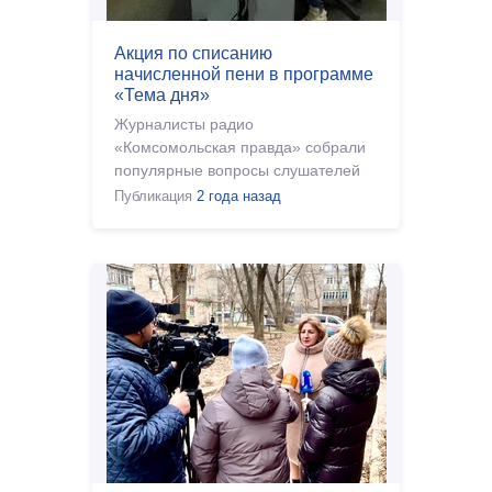
Акция по списанию
начисленной пени в программе
«Тема дня»
Журналисты радио
«Комсомольская правда» собрали
популярные вопросы слушателей
на эту тему
Публикация
2 года назад