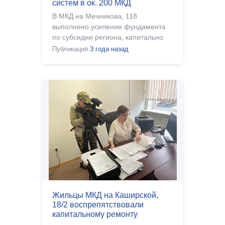
систем в ок. 200 МКД
В МКД на Мечникова, 118
выполнено усиление фундамента
по субсидии региона, капитально
отремонтированы все инженерные
Публикация
3 года назад
системы, а внешний вид дома
создает настоящее майское
настроение!
Жильцы МКД на Каширской,
18/2 воспрепятствовали
капитальному ремонту